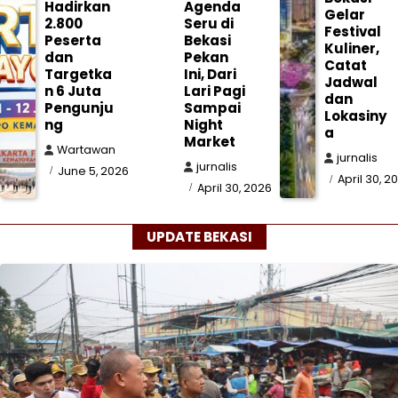
Hadirkan
Agenda
Gelar
2.800
Seru di
Festival
Peserta
Bekasi
Kuliner,
dan
Pekan
Catat
Targetka
Ini, Dari
Jadwal
n 6 Juta
Lari Pagi
dan
Pengunju
Sampai
Lokasiny
ng
Night
a
Market
Wartawan
jurnalis
jurnalis
June 5, 2026
April 30, 2
April 30, 2026
UPDATE BEKASI