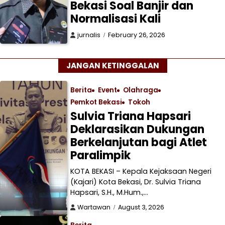
Bekasi Soal Banjir dan
Normalisasi Kali
jurnalis
February 26, 2026
JANGAN KETINGGALAN
Berita
Event
Olahraga
Pemkot Bekasi
Tokoh
Sulvia Triana Hapsari
Deklarasikan Dukungan
Berkelanjutan bagi Atlet
Paralimpik
KOTA BEKASI – Kepala Kejaksaan Negeri
(Kajari) Kota Bekasi, Dr. Sulvia Triana
Hapsari, S.H., M.Hum.,…
Wartawan
August 3, 2026