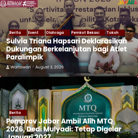
Berita
Event
Olahraga
Pemkot Bekasi
Tokoh
Sulvia Triana Hapsari Deklarasikan
Dukungan Berkelanjutan bagi Atlet
Paralimpik
Wartawan
August 3, 2026
Berita
Pemprov Jabar Ambil Alih MTQ
2026, Dedi Mulyadi: Tetap Digelar
Januari 2027