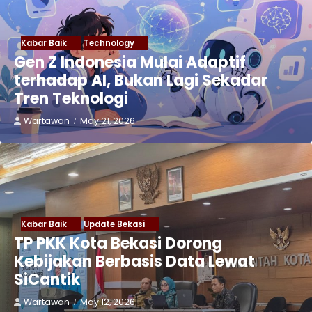
Kabar Baik
Technology
Gen Z Indonesia Mulai Adaptif
terhadap AI, Bukan Lagi Sekadar
Tren Teknologi
Wartawan
May 21, 2026
Kabar Baik
Update Bekasi
TP PKK Kota Bekasi Dorong
Kebijakan Berbasis Data Lewat
SiCantik
Wartawan
May 12, 2026