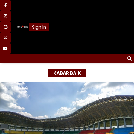
Skip
facebook
to
content
instagram
Sign In
google
x
youtube
KABAR BAIK