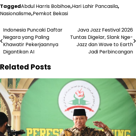
Tagged
Abdul Harris Bobihoe
,
Hari Lahir Pancasila
,
Nasionalisme
,
Pemkot Bekasi
Post
Indonesia Puncaki Daftar
Java Jazz Festival 2026
Negara yang Paling
Tuntas Digelar, Slank Nge-
navigation
Khawatir Pekerjaannya
Jazz dan Wave to Earth
Digantikan AI
Jadi Perbincangan
Related Posts