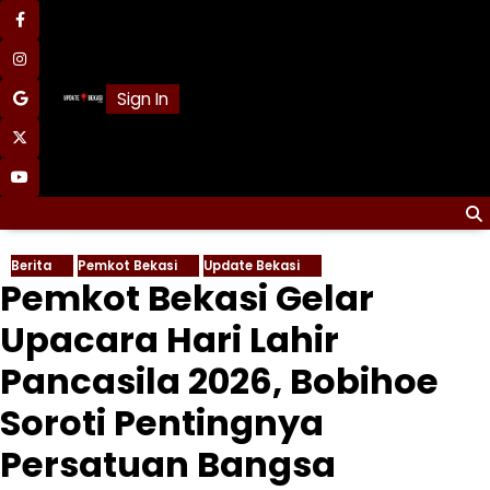
Skip
facebook
to
content
instagram
Sign In
google
x
youtube
Berita
Pemkot Bekasi
Update Bekasi
Pemkot Bekasi Gelar
Upacara Hari Lahir
Pancasila 2026, Bobihoe
Soroti Pentingnya
Persatuan Bangsa