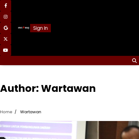
Skip
facebook
to
content
instagram
Sign In
google
x
youtube
Author:
Wartawan
Home
Wartawan