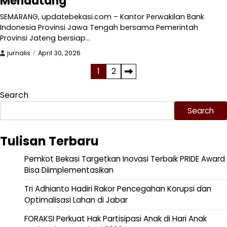
Mendatang
SEMARANG, updatebekasi.com – Kantor Perwakilan Bank
Indonesia Provinsi Jawa Tengah bersama Pemerintah
Provinsi Jateng bersiap…
jurnalis
April 30, 2026
Posts
1
2
pagination
Search
Search
Tulisan Terbaru
Pemkot Bekasi Targetkan Inovasi Terbaik PRIDE Award
Bisa Diimplementasikan
Tri Adhianto Hadiri Rakor Pencegahan Korupsi dan
Optimalisasi Lahan di Jabar
FORAKSI Perkuat Hak Partisipasi Anak di Hari Anak