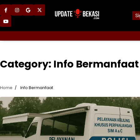
Skip
to
facebook
instagram
google
x
Si
content
youtube
Category:
Info Bermanfaat
Home
Info Bermanfaat