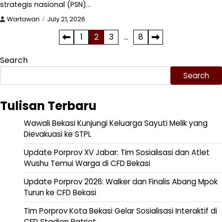
strategis nasional (PSN)…
Wartawan
July 21, 2026
Posts
1
2
3
…
8
pagination
Search
Search
Tulisan Terbaru
Wawali Bekasi Kunjungi Keluarga Sayuti Melik yang
Dievakuasi ke STPL
Update Porprov XV Jabar: Tim Sosialisasi dan Atlet
Wushu Temui Warga di CFD Bekasi
Update Porprov 2026: Walker dan Finalis Abang Mpok
Turun ke CFD Bekasi
Tim Porprov Kota Bekasi Gelar Sosialisasi Interaktif di
CFD Stadion Patriot