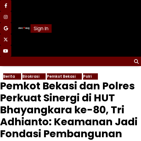
Skip
facebook
to
content
instagram
Sign In
google
x
youtube
Berita
Birokrasi
Pemkot Bekasi
Polri
Pemkot Bekasi dan Polres
Perkuat Sinergi di HUT
Bhayangkara ke-80, Tri
Adhianto: Keamanan Jadi
Fondasi Pembangunan