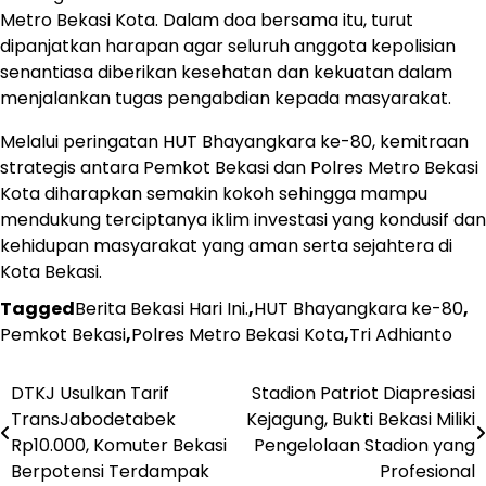
Metro Bekasi Kota. Dalam doa bersama itu, turut
dipanjatkan harapan agar seluruh anggota kepolisian
senantiasa diberikan kesehatan dan kekuatan dalam
menjalankan tugas pengabdian kepada masyarakat.
Melalui peringatan HUT Bhayangkara ke-80, kemitraan
strategis antara Pemkot Bekasi dan Polres Metro Bekasi
Kota diharapkan semakin kokoh sehingga mampu
mendukung terciptanya iklim investasi yang kondusif dan
kehidupan masyarakat yang aman serta sejahtera di
Kota Bekasi.
Tagged
Berita Bekasi Hari Ini.
,
HUT Bhayangkara ke-80
,
Pemkot Bekasi
,
Polres Metro Bekasi Kota
,
Tri Adhianto
Post
DTKJ Usulkan Tarif
Stadion Patriot Diapresiasi
TransJabodetabek
Kejagung, Bukti Bekasi Miliki
navigation
Rp10.000, Komuter Bekasi
Pengelolaan Stadion yang
Berpotensi Terdampak
Profesional