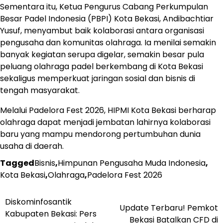
Sementara itu, Ketua Pengurus Cabang Perkumpulan
Besar Padel Indonesia (PBPI) Kota Bekasi, Andibachtiar
Yusuf, menyambut baik kolaborasi antara organisasi
pengusaha dan komunitas olahraga. Ia menilai semakin
banyak kegiatan serupa digelar, semakin besar pula
peluang olahraga padel berkembang di Kota Bekasi
sekaligus memperkuat jaringan sosial dan bisnis di
tengah masyarakat.
Melalui Padelora Fest 2026, HIPMI Kota Bekasi berharap
olahraga dapat menjadi jembatan lahirnya kolaborasi
baru yang mampu mendorong pertumbuhan dunia
usaha di daerah.
Tagged
Bisnis
,
Himpunan Pengusaha Muda Indonesia
,
Kota Bekasi
,
Olahraga
,
Padelora Fest 2026
Post
Diskominfosantik
Update Terbaru! Pemkot
Kabupaten Bekasi: Pers
navigation
Bekasi Batalkan CFD di