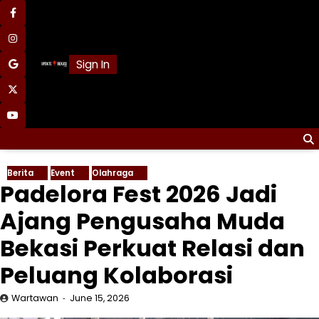
Skip
facebook
to
content
instagram
Sign In
google
x
youtube
Berita
Event
Olahraga
Padelora Fest 2026 Jadi
Ajang Pengusaha Muda
Bekasi Perkuat Relasi dan
Peluang Kolaborasi
Wartawan
June 15, 2026