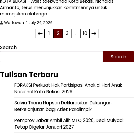
KOTA BEKASI – Atlet taekwondo Kota Bekasi, Nicholas
Armanto, terus menunjukkan komitmennya untuk
memajukan olahraga…
Wartawan
July 24, 2026
Posts
1
2
3
…
10
pagination
Search
Search
Tulisan Terbaru
FORAKSI Perkuat Hak Partisipasi Anak di Hari Anak
Nasional Kota Bekasi 2026
Sulvia Triana Hapsari Deklarasikan Dukungan
Berkelanjutan bagi Atlet Paralimpik
Pemprov Jabar Ambil Alih MTQ 2026, Dedi Mulyadi:
Tetap Digelar Januari 2027